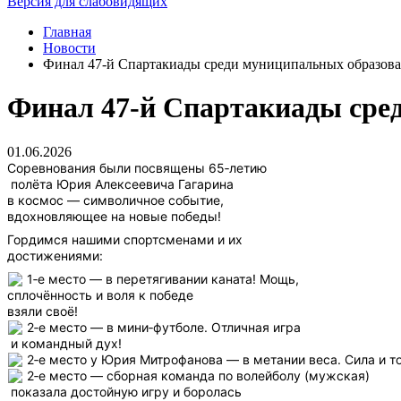
Версия для слабовидящих
Главная
Новости
Финал 47‑й Спартакиады среди муниципальных образова
Финал 47‑й Спартакиады сре
01.06.2026
Соревнования были посвящены 65‑летию
полёта Юрия Алексеевича Гагарина
в космос — символичное событие,
вдохновляющее на новые победы!
Гордимся нашими спортсменами и их
достижениями:
1‑е место — в перетягивании каната! Мощь,
сплочённость и воля к победе
взяли своё!
2‑е место — в мини‑футболе. Отличная игра
и командный дух!
2‑е место у Юрия Митрофанова — в метании веса. Сила и то
2‑е место — сборная команда по волейболу (мужская)
показала достойную игру и боролась