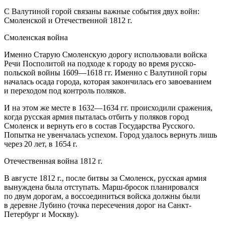
С Валутиной горой связаны важные события двух войн:
Смоленской и Отечественной 1812 г.
Смоленская война
Именно Старую Смоленскую дорогу использовали войска
Речи Посполитой на подходе к городу во время русско-
польской войны 1609—1618 гг. Именно с Валутиной горы
началась осада города, которая закончилась его завоеванием
и переходом под контроль поляков.
И на этом же месте в 1632—1634 гг. происходили сражения,
когда русская армия пыталась отбить у поляков город
Смоленск и вернуть его в состав Государства Русского.
Попытка не увенчалась успехом. Город удалось вернуть лишь
через 20 лет, в 1654 г.
Отечественная война 1812 г.
В августе 1812 г., после битвы за Смоленск, русская армия
вынуждена была отступать. Марш-бросок планировался
по двум дорогам, а воссоединиться войска должны были
в деревне Лубино (точка пересечения дорог на Санкт-
Петербург и Москву).