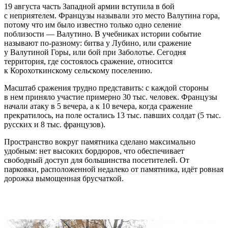
19 августа часть Западной армии вступила в бой
с неприятелем. Французы называли это место Валутина гора,
потому что им было известно только одно селение
поблизости — Валутино. В учебниках истории событие
называют по-разному: битва у Лубино, или сражение
у Валутиной Горы, или бой при Заболотье. Сегодня
территория, где состоялось сражение, относится
к Корохоткинскому сельскому поселению.
Масштаб сражения трудно представить: с каждой стороны
в нем приняло участие примерно 30 тыс. человек. Французы
начали атаку в 5 вечера, а к 10 вечера, когда сражение
прекратилось, на поле остались 13 тыс. павших солдат (5 тыс.
русских и 8 тыс. французов).
Пространство вокруг памятника сделано максимально
удобным: нет высоких бордюров, что обеспечивает
свободный доступ для большинства посетителей. От
парковки, расположенной недалеко от памятника, идёт ровная
дорожка вымощенная брусчаткой.