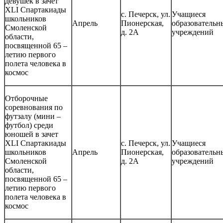
девушек в зачет
XLI Спартакиады
с. Печерск, ул.
Учащиеся
школьников
Апрель
Пионерская,
образовательн
Смоленской
д. 2А
учреждений
области,
посвященной 65 –
летию первого
полета человека в
космос
Отборочные
соревнования по
футзалу (мини –
футбол) среди
юношей в зачет
XLI Спартакиады
с. Печерск, ул.
Учащиеся
школьников
Апрель
Пионерская,
образовательн
Смоленской
д. 2А
учреждений
области,
посвященной 65 –
летию первого
полета человека в
космос