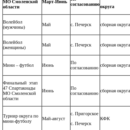
МО Смоленской
Март-Июнь
согласованию
округа
области
Волейбол
Май
с. Печерск
сборная округ
(мужчины)
Волейбол
Май
с. Печерск
сборная округ
(женщины)
По
Мини – футбол
Июнь
сборная округ
согласованию
Финальный этап
47 Спартакиады
По
Июнь
сборная округ
МО Смоленской
согласованию
области
с. Пригорское
Турнир округа по
Май-август
КФК
мини-футболу
с. Печерск