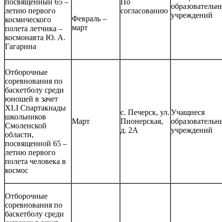
посвященный 65 –
По
образовательн
летию первого
согласованию
учреждений
Февраль –
космического
март
полета летчика –
космонавта Ю. А.
Гагарина
Отборочные
соревнования по
баскетболу среди
юношей в зачет
XLI Спартакиады
с. Печерск, ул.
Учащиеся
школьников
Март
Пионерская,
образовательн
Смоленской
д. 2А
учреждений
области,
посвященной 65 –
летию первого
полета человека в
космос
Отборочные
соревнования по
баскетболу среди