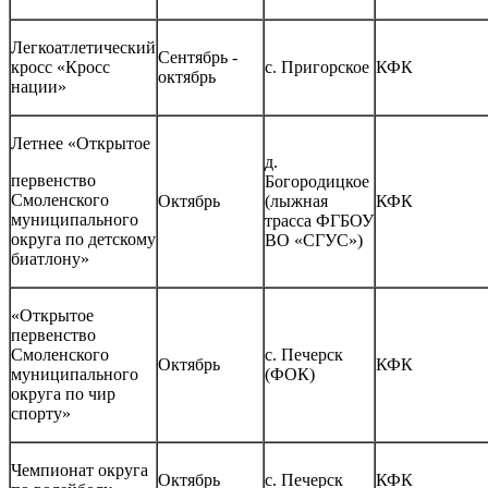
Легкоатлетический
Сентябрь -
кросс «Кросс
с. Пригорское
КФК
октябрь
нации»
Летнее «Открытое
д.
первенство
Богородицкое
Смоленского
Октябрь
(лыжная
КФК
муниципального
трасса ФГБОУ
округа по детскому
ВО «СГУС»)
биатлону»
«Открытое
первенство
Смоленского
с. Печерск
Октябрь
КФК
муниципального
(ФОК)
округа по чир
спорту»
Чемпионат округа
Октябрь
с. Печерск
КФК