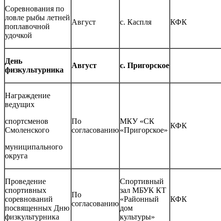
Соревнования по
ловле рыбы летней
Август
с. Каспля
КФК
поплавочной
удочкой
День
Август
с. Пригорское
физкультурника
Награждение
ведущих
спортсменов
По
МКУ «СК
КФК
Смоленского
согласованию
«Пригорское»
муниципального
округа
Проведение
Спортивный
спортивных
зал МБУК КТ
По
соревнований
«Районный
КФК
согласованию
посвященных Дню
дом
физкультурника
культуры»