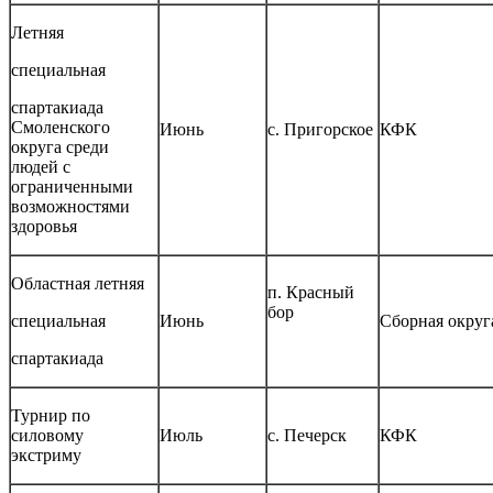
Летняя
специальная
спартакиада
Смоленского
Июнь
с. Пригорское
КФК
округа среди
людей с
ограниченными
возможностями
здоровья
Областная летняя
п. Красный
бор
специальная
Июнь
Сборная округ
спартакиада
Турнир по
силовому
Июль
с. Печерск
КФК
экстриму