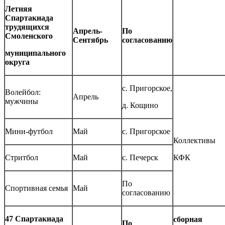
Летняя
Спартакиада
трудящихся
Апрель-
По
Смоленского
Сентябрь
согласованию
муниципального
округа
с. Пригорское,
Волейбол:
Апрель
мужчины
д. Кощино
Мини-футбол
Май
с. Пригорское
Коллективы
Стритбол
Май
с. Печерск
КФК
По
Спортивная семья
Май
согласованию
47 Спартакиада
сборная
По