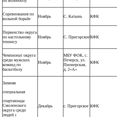
по волейболу
Соревнования по
Ноябрь
С. Катынь
КФК
вольной борьбе
Первенство округа
по настольному
Ноябрь
С. Пригорское
КФК
теннису
Чемпионат округа
МБУ ФОК, с.
среди мужских
Печерск, ул.
Ноябрь
КФК
команд по
Пионерская,
баскетболу
д. 2«А»
Зимняя
специальная
спартакиада
Смоленского
Декабрь
с. Пригорское
КФК
округа среди
людей с